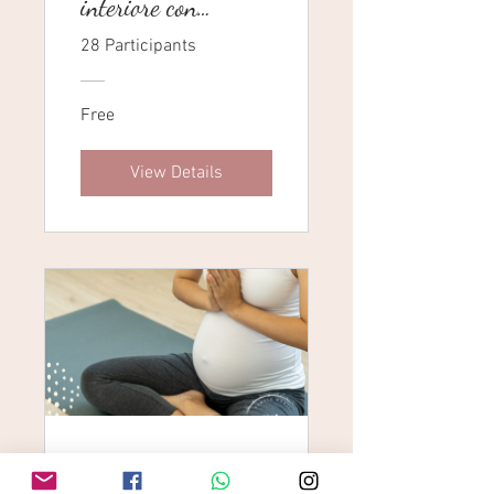
interiore con
l'arteterapia
28 Participants
Free
View Details
Lezione Gratuita di