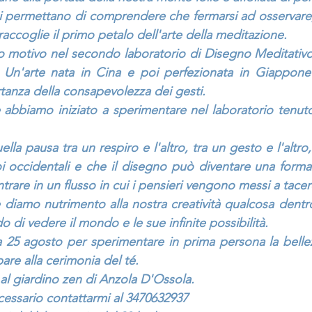
ci permettano di comprendere che fermarsi ad osservare
accoglie il primo petalo dell'arte della meditazione.
o motivo nel secondo laboratorio di Disegno Meditativo
. Un'arte nata in Cina e poi perfezionata in Giappone 
tanza della consapevolezza dei gesti.
abbiamo iniziato a sperimentare nel laboratorio tenuto
la pausa tra un respiro e l'altro, tra un gesto e l'altro
oi occidentali e che il disegno può diventare una forma
trare in un flusso in cui i pensieri vengono messi a tacer
diamo nutrimento alla nostra creatività qualcosa dentro
 di vedere il mondo e le sue infinite possibilità.
 25 agosto per sperimentare in prima persona la bellez
are alla cerimonia del té.
à al giardino zen di Anzola D'Ossola.
cessario contattarmi al 3470632937