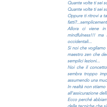
Quante volte ti sei s
Quante volte ti sei s
Oppure ti ritrovi a t
fatti?...semplicemente 
Allora ci viene i
mindfulness!!! ma 
occidentali...
Si noi che vogliamo
maestro zen che dedi
semplici lezioni...
Noi che il concetto
sembra troppo impe
assumendo una mudra 
In realtà non stiamo
all'assicurazione del
Ecco perché abbiamo
delle tecniche che sia