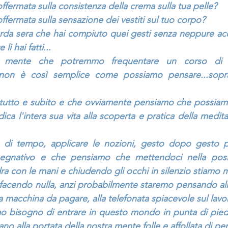
offermata sulla consistenza della crema sulla tua pelle?
offermata sulla sensazione dei vestiti sul tuo corpo?
arda sera che hai compiuto quei gesti senza neppure acco
li hai fatti...
n mente che potremmo frequentare un corso di m
non è così semplice come possiamo pensare...soprat
 tutto e subito e che ovviamente pensiamo che possiamo
ca l'intera sua vita alla scoperta e pratica della medita
 di tempo, applicare le nozioni, gesto dopo gesto per
gnativo e che pensiamo che mettendoci nella posizi
con le mani e chiudendo gli occhi in silenzio stiamo m
 facendo nulla, anzi probabilmente staremo pensando alla
la macchina da pagare, alla telefonata spiacevole sul lavor
 bisogno di entrare in questo mondo in punta di pied
no alla portata della nostra mente folle e affollata di pen