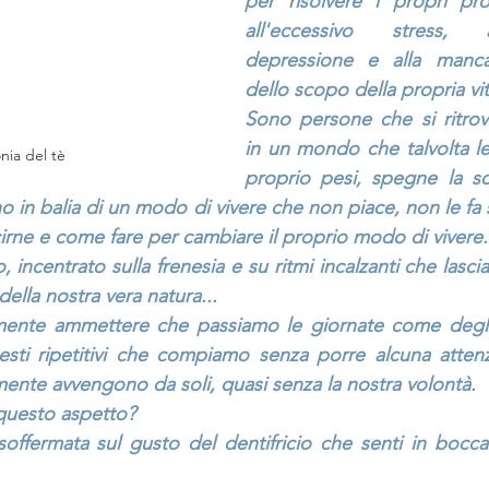
per risolvere i propri pro
all'eccessivo stress, al
depressione e alla manca
dello scopo della propria vit
Sono persone che si ritrov
in un mondo che talvolta le 
nia del tè
proprio pesi, spegne la scin
no in balia di un modo di vivere che non piace, non le fa
ne e come fare per cambiare il proprio modo di vivere.
incentrato sulla frenesia e su ritmi incalzanti che lasc
ella nostra vera natura...
mente ammettere che passiamo le giornate come degli 
sti ripetitivi che compiamo senza porre alcuna attenz
ente avvengono da soli, quasi senza la nostra volontà.
 questo aspetto? 
soffermata sul gusto del dentifricio che senti in bocca m