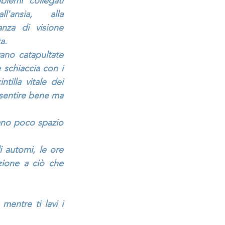
blemi collegati 
l'ansia, alla 
nza di visione 
a.
ano catapultate 
schiaccia con i 
tilla vitale dei 
 sentire bene ma 
iano poco spazio 
automi, le ore 
ione a ciò che 
entre ti lavi i 