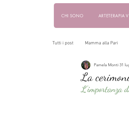
CHI SONO
ARTETERAPIA 
Tutti i post
Mamma alla Pari
Pamela Monti
31 lu
Doula
Consulente del Bene
La cerimoni
L'importanza de