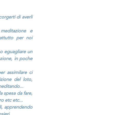
rgerti di averli 
editazione e 
tutto per noi 
 eguagliare un 
zione, in poche 
 assimilare ci 
one del loto, 
editando...
 spesa da fare, 
o etc etc...
i, apprendendo 
sieri.