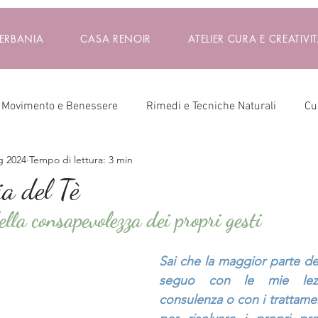
VERBANIA
CASA RENOIR
ATELIER CURA E CREATIVIT
Movimento e Benessere
Rimedi e Tecniche Naturali
Cu
g 2024
Tempo di lettura: 3 min
ssere
Massaggio
a del Tè
lla consapevolezza dei propri gesti
Sai che la maggior parte de
seguo con le mie lezi
consulenza o con i trattamen