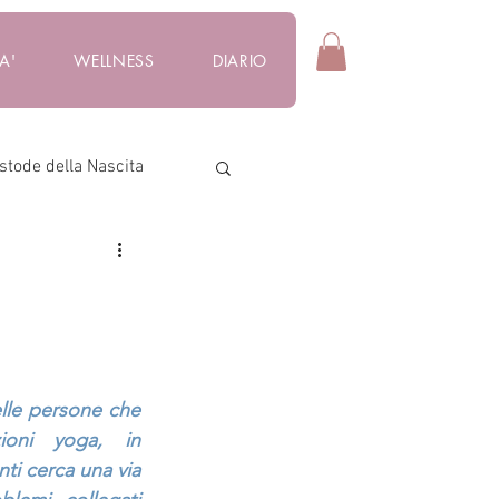
A'
WELLNESS
DIARIO
stode della Nascita
lle persone che 
oni yoga, in 
ti cerca una via 