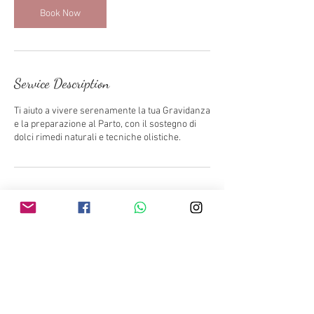
Book Now
Service Description
Ti aiuto a vivere serenamente la tua Gravidanza
e la preparazione al Parto, con il sostegno di
dolci rimedi naturali e tecniche olistiche.
Contact Details
Pamela Monti Operatrice Olistica e Doula,
Corso Milano, Gravellona Toce, VB, Italia
+393470632937
doulaverbania@gmail.com