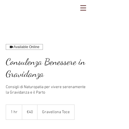
Available Online
Consulenza Benessere in
Gravidanza
Consigli di Naturopatia per vivere serenamente
la Gravidanza e il Parto
40
euros
1 hr
1
€40
Gravellona Toce
h