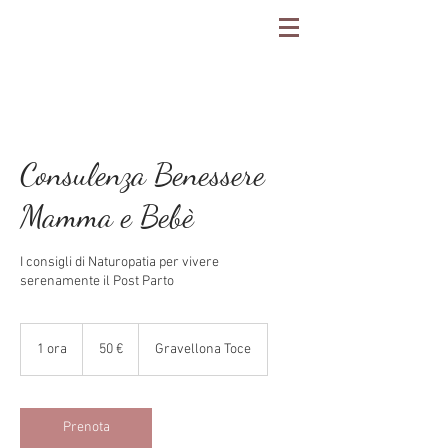
Consulenza Benessere
Mamma e Bebè
I consigli di Naturopatia per vivere
serenamente il Post Parto
50
euro
1 ora
1
50 €
Gravellona Toce
o
r
Prenota