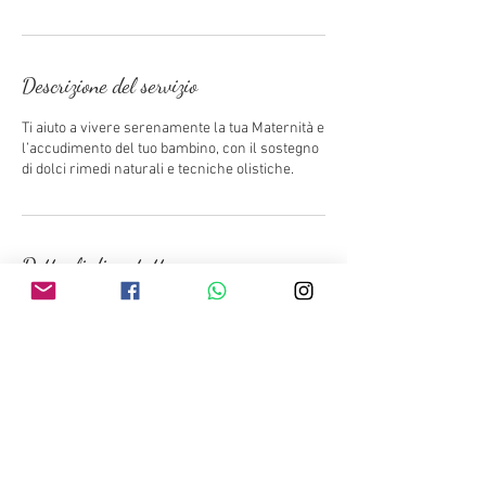
Descrizione del servizio
Ti aiuto a vivere serenamente la tua Maternità e
l’accudimento del tuo bambino, con il sostegno
di dolci rimedi naturali e tecniche olistiche.
Dettagli di contatto
Pamela Monti Operatrice Olistica e Doula,
Corso Milano, Gravellona Toce, VB, Italia
+393470632937
doulaverbania@gmail.com