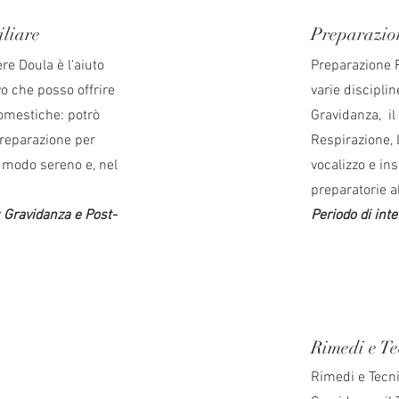
liare
Preparazio
re Doula è l'aiuto
Preparazione F
o che posso offrire
varie disciplin
omestiche: potrò
Gravidanza, il
 preparazione per
Respirazione, L
n modo sereno e, nel
vocalizzo e in
preparatorie al
: Gravidanza e Post-
Periodo di int
Rimedi e Te
Rimedi e Tecni