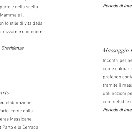
Periodo di int
 parto e nella scelta
a Mamma e il
n lo stile di vita della
ttimizzare e contenere
: Gravidanza
Massaggio I
Incontri per n
come calmare,
profondo conta
tramite il mas
arto
utili nozioni p
con metodi e r
 ed elaborazione
Periodo di int
Parto, come dalla
teras Messicane,
t Parto e la Cerrada