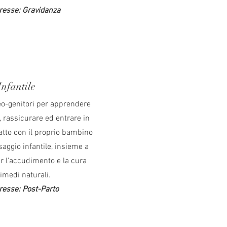
eresse: Gravidanza
nfantile
eo-genitori per apprendere
 rassicurare ed entrare in
tto con il proprio bambino
saggio infantile, insieme a
er l'accudimento e la cura
imedi naturali.
eresse: Post-P
arto