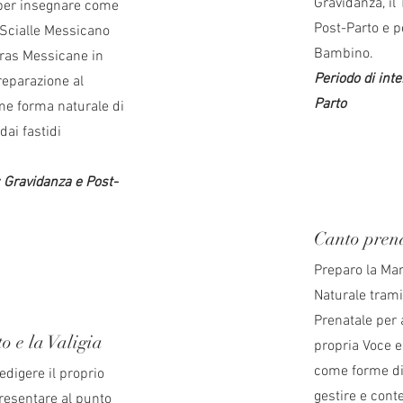
Gravidanza, il T
 per insegnare come
Post-Parto e p
o Scialle Messicano
Bambino.
teras Messicane in
Periodo di int
reparazione al
P
arto
me forma naturale di
dai fastidi
: Gravidanza e Post-
Canto pren
Preparo la Ma
Naturale trami
Prenatale per 
o e la Valigia
propria Voce e
come forme di
edigere il proprio
gestire e conte
resentare al punto