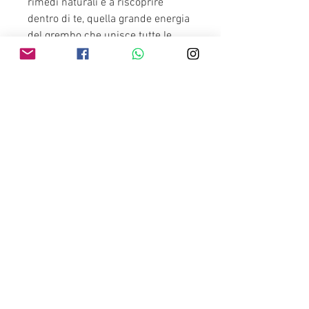
rimedi naturali e a riscoprire
dentro di te, quella grande energia
del grembo che unisce tutte le
donne.
Potrai contattarmi per provare il
tuo Massaggio del Grembo o gli
altri trattamenti del Benessere
Femminile.
Se ti senti pronta per
intraprendere il tuo percorso di
armonizzazione della tua Energia
Femminile, guarda il mio corso
"Cristalloterapia per la Donna".
2022 Tutti i Diritti Riservati - Pamela Monti Doula
Verbania |
PRIVACY POLICY
|
GDPR