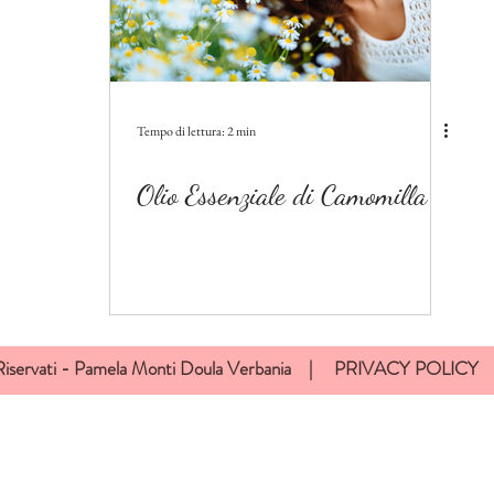
Tempo di lettura: 2 min
Olio Essenziale di Camomilla
i Riservati - Pamela Monti Doula Verbania |
PRIVACY POLICY