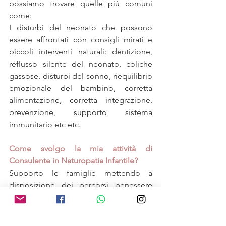
possiamo trovare quelle più comuni 
come:
I disturbi del neonato che possono 
essere affrontati con consigli mirati e 
piccoli interventi naturali: dentizione, 
reflusso silente del neonato, coliche 
gassose, disturbi del sonno, riequilibrio 
emozionale del bambino, corretta 
alimentazione, corretta integrazione, 
prevenzione, supporto sistema 
immunitario etc etc.
Come svolgo la mia attività di 
Consulente in Naturopatia Infantile?
Supporto le famiglie mettendo a 
disposizione dei percorsi benessere 
strutturati in maniera tale che possa 
essere coinvolta sia la sfera fisica, che 
quella emotiva, in modi tale da 