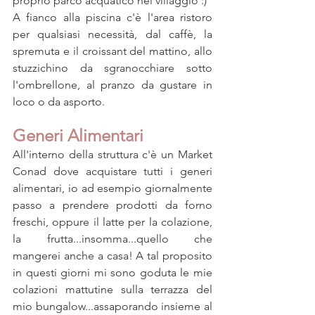
proprio parco acquatico nel villaggio :) 
A fianco alla piscina c'è l'area ristoro 
per qualsiasi necessità, dal caffè, la 
spremuta e il croissant del mattino, allo 
stuzzichino da sgranocchiare sotto 
l'ombrellone, al pranzo da gustare in 
loco o da asporto.
Generi Alimentari
All'interno della struttura c'è un Market 
Conad dove acquistare tutti i generi 
alimentari, io ad esempio giornalmente 
passo a prendere prodotti da forno 
freschi, oppure il latte per la colazione, 
la frutta...insomma...quello che 
mangerei anche a casa! A tal proposito 
in questi giorni mi sono goduta le mie 
colazioni mattutine sulla terrazza del 
mio bungalow...assaporando insieme al 