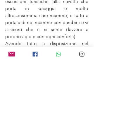
escursioni turistiche, alla navetta che 
porta in spiaggia e molto 
altro...insomma care mamme, è tutto a 
portata di noi mamme con bambini e vi 
assicuro che ci si sente davvero a 
proprio agio e con ogni confort :) 
Avendo tutto a disposizione nel 
villaggio non si hanno grosse necessità 
di spostarsi per andare verso San 
Vincenzo, nell'eventualità basta recarsi 
al punto informazioni e penseranno 
loro alla prenotazione del taxi per gli 
spostamenti necessari.
Ovviamente anche il mare qui è molto 
bello :) ne parlerò nel prossimo 
articolo, consigliandovi la spiaggia 
migliore dove andare e i confort che 
offre :)
Buone vacanze a tutte le mamme!!!