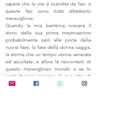
sapere che la vita è scandita da fasi, e 
queste fasi sono tutte altrettanto 
meravigliose.
Quando la mia bambina riceverà il 
dono della sua prima mestruazione 
probabilmente sarò alle porte della 
nuova fase, la fase della donna saggia, 
la donna che un tempo veniva venerata 
ed ascoltata...e allora le racconterò di 
questo meraviglioso mondo e se lo 
vorrà faremo insieme il suo rito di 
passaggio :) del resto ci siamo scelte :) 
crescerà sapendo da subito che essere 
donna è un dono meraviglioso e che ha 
un grandissimo potenziale che se 
compreso, coltivato e indirizzato nella 
maniera corretta le porterà nella vita 
grandissimi benefici e successi.