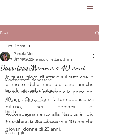
Post
Tutti i post
Pamela Monti
Tutti i post
31 mar 2022
Tempo di lettura: 3 min
Diventare Mamma a 40 anni
Mamma alla Pari
In questi giorni riflettevo sul fatto che io 
Movimento e Benessere
e molte delle mie più care amiche 
Rimedi e Tecniche Naturali
siamo diventate mamme alle porte dei 
40 anni. Ormai è un fattore abbastanza 
Custode della Nascita
diffuso, nei percorsi di 
Doula
Accompagnamento alla Nascita è  più 
probabile trovare donne sui 40 anni che 
Consulente del Benessere
giovani donne di 20 anni.
Massaggio